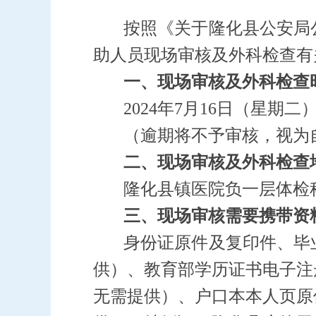
按照《关于隆化县公安局
助人员
现场审核及外科检查
有
一、现场
审核
及外科检查
202
4
年
7
月
16
日
（
星期二）
（逾期将不予审核，视为
二、现场
审核
及外科检查
隆化县镇医院负一层体检
三、
现场审核需要携带资
身份证原件及复印件、毕
供）、教育部学历证书电子注
无需提供）、户口本本人页原