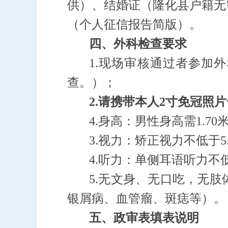
供）、结婚证（隆化县户籍无
（个人征信报告简版）
。
四
、
外科检查要求
1.
现场审核通过者参加外
查。）；
2.
请携带本人2寸免冠照
4.身高：男性身高需1.7
3.视力：矫正视力不低于5
4.听力：单侧耳语听力不
5.无文身、无口吃，无
银屑病、血管瘤、斑痣等）。
五
、
政审表填表说明