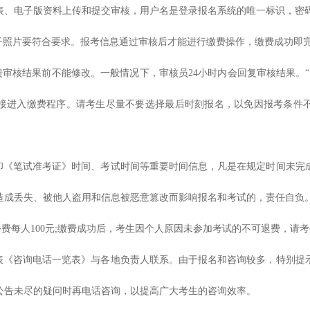
表、电子版资料上传和提交审核，用户名是登录报名系统的唯一标识，密
电子照片要符合要求。报考信息通过审核后才能进行缴费操作，缴费成功即
反馈审核结果前不能修改。一般情况下，审核员24小时内会回复审核结果。
直接进入缴费程序。请考生尽量不要选择最后时刻报名，以免因报考条件不
打印《笔试准考证》时间、考试时间等重要时间信息，凡是在规定时间未完
造成丢失、被他人盗用和信息被恶意篡改而影响报名和考试的，责任自负
考务费每人100元;缴费成功后，考生因个人原因未参加考试的不可退费，请
下表《咨询电话一览表》与各地负责人联系。由于报名和咨询较多，特别提
公告未尽的疑问时再电话咨询，以提高广大考生的咨询效率。