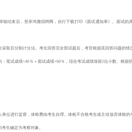
审核结束后，登录鸿雅招聘网，自行下载打印《面试通知单》。面试的
分采取百分制计分法。考生回答完全部试题后，考官根据其回答问题的情
为：笔试成绩
×40％＋面试成绩×60％，综合考试成绩保留2位小数。根据
人单位进行监督，体检费由考生自理。体检不合格考生或主动放弃体检的
的考生确定为考察对象。