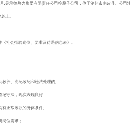
5年5月,是承德热力集团有限责任公司控股子公司，位于沧州市南皮县。公司
平米以上。
件《社会招聘岗位、要求及待遇信息表》。
动教养、党纪政纪和违法处理的
;
，遵纪守法，现实表现良好；
具有正常履职的身体条件;
聘岗位需求；