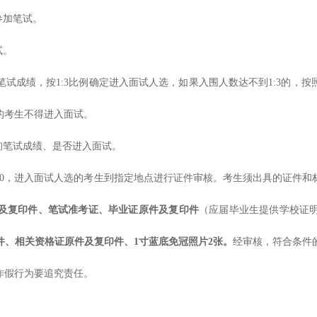
参加笔试。
试。
笔试成绩，按
1:3比例确定进入面试人选，如果入围人数达不到1:3的，
的考生不得进入面试。
网查询笔试成绩、是否进入面试。
00-17:30，进入面试人选的考生到指定地点进行证件审核。考生须出具的
及复印件、笔试准考证、毕业证原件及复印件
（应届毕业生提供学校证
件、相关资格证原件及复印件、
1寸蓝底免冠照片2张。
经审核，符合条件
作假行为要追究责任。