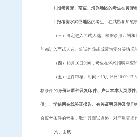
1.
报考黄骅、南皮、海兴地区的考生
在
黄骅
2.
报考衡水武邑地区
的考生，在
武邑
参加笔
（三）确定进入面试人选。根据录用计划和
的都进入面试人选。笔试作弊或成绩为零分等情况
（四）
10月16日9:00，考生在鸿雅招聘
（五）证件审核。时间：
10月16日10:
格条件的
身份证原件及复印件、户口本本人页原件
供）、
学信网在线验证报告、有关证明原件及复印
合报考条件的考生，取消其面试资格，对严重弄虚
六、面试