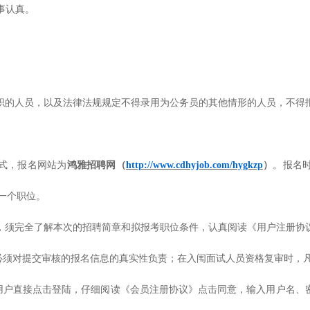
事认真。
职的人员，以及法律法规规定不得录用为公务员的其他情形的人员，不得
式，报名网站为
鸿雅招聘网（
http://www.cdhyjob.com/hygkzp
）
。报名
考一个职位。
，须完全了解本次的招聘简章和拟报考职位条件，认真阅读《用户注册协
员必须对提交审核的报名信息的真实性负责；在入闱面试人员资格复审时，
册用户直接点击登陆，仔细阅读《会员注册协议》点击同意，输入用户名、