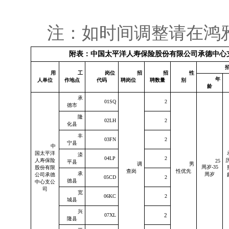
注：如时间调整请在鸿雅招聘
附表：中国太平洋人寿保险股份有限公司承德中心
用
工
岗位
招
招
性
年
人单位
作地点
代码
聘岗位
聘数量
别
龄
承
01SQ
2
德市
隆
02LH
2
化县
丰
03FN
2
宁县
中
国太平洋
滦
04LP
2
人寿保险
25
平县
调
男
周岁
-35
股份有限
查岗
性优先
承
周岁
公司承德
05CD
2
德县
中心支公
司
宽
06KC
2
城县
兴
07XL
2
隆县