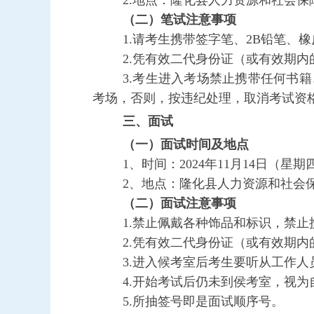
2
.
地点：
隆化县人力资源和社会保
（二）笔试注意事项
1.
请考生携带签字笔、
2B
铅笔、橡
2.凭有效二代身份证（或有效期
3.
考生进入考场禁止携带任何书籍
考场，否则，按违纪处理，取消考试资
三、
面试
（一）面试时间及地点
1
、时间：
202
4
年
11
月
14
日
（
星期
2、地点：
隆化县人力资源和社会保
（二）面试注意事项
1.
禁止佩戴各种饰品和标识，禁止
2.凭有效二代身份证（或有效期
3.进入候考室后考生要听从工作
4.开始考试后仍未到侯考室，视
5.所抽签号即是面试顺序号。