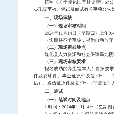
按照《关于隆化国有林场管理处公
员
现场审核、笔试及面试
有关事项
公告
一、
现场
审核
（一）现场审核时间
202
4
年
11
月
14
日
（
星期四）上午9
:
（逾期将不予审核，视为自动放弃
（二）现场审核地点
隆化县人力资源和社会保障局九楼
（三）现场审核要求
报名成功的考生需本人亲自按要求
件及复印件、毕业证原件及复印件、
供）、退伍证原件及复印件（非退伍军
二、
笔试
（一）笔试时间及地点
1
.
时间：
202
4
年
11
月
14
日
（
星期四