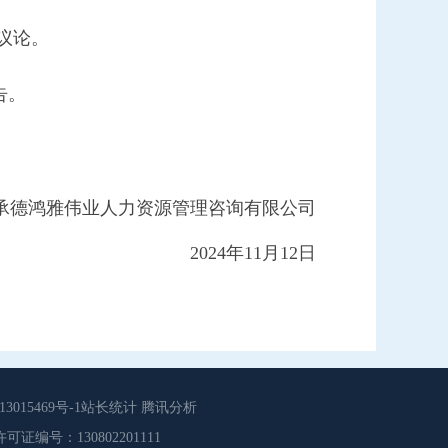
议论。
告。
承德鸿雅伟业人力资源管理咨询有限公司
202
4
年
11
月
12
日
015469号-1站长统计 腾讯分析
源服务许可证编号：130802201111