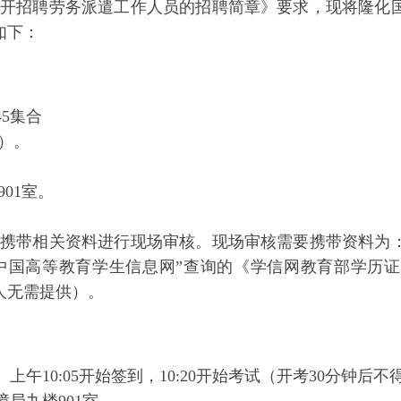
开招聘劳务派遣工作人员的招聘简章》要求，现将隆化
如下：
45集合
）
。
901室
。
携带相关资料进行现场审核
。
现场审核需要携带资料为
“中国高等教育学生信息网”查询的《学信网教育部学历
人无需提供）。
）上午10
:
05
开始签到，
10:2
0
开始考试（开考30分钟后不