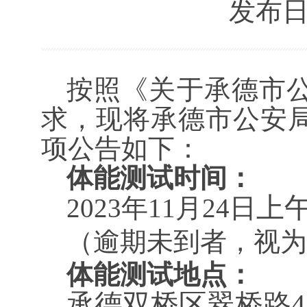
发布日期：
按照《关于承德市
求，现将承德市公安
项
公告
如下：
体能测试
时间：
上
2023年
11
月
24
日
（逾期
未到者
，视为
体能测试
地点：
承德双桥区翠桥路