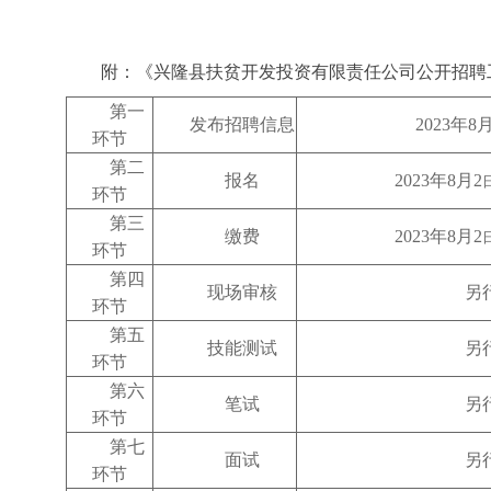
附：《兴隆县扶贫开发投资有限责任公司公开招聘
第一
发布招聘信息
2023年
8
环节
第二
报名
2023年
8
月
2
环节
第三
缴费
2023年
8
月
2
环节
第四
现场审核
另
环节
第五
技能测试
另
环节
第
六
笔试
另
环节
第
七
面试
另
环节