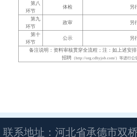
第
八
体检
另
环节
第
九
政审
另
环节
第
十
公示
另
环节
备注说明：资料审核贯穿全流程；注：如上述安排
招聘
（
http://org.cdhyjob.com/）等进行
联系地址：河北省承德市双桥