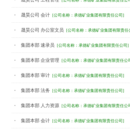
[公司名称：承德矿业集团有限责任公司
晟昊公司 会计
[公司名称：承德矿业集团有限责任公司]
晟昊公司 办公室文员
[公司名称：承德矿业集团有限责任
集团本部 速录员
[公司名称：承德矿业集团有限责任公司]
集团本部 企业管理
[公司名称：承德矿业集团有限责任公司
集团本部 审计
[公司名称：承德矿业集团有限责任公司]
集团本部 法务
[公司名称：承德矿业集团有限责任公司]
集团本部 人力资源
[公司名称：承德矿业集团有限责任公司
集团本部 会计
[公司名称：承德矿业集团有限责任公司]