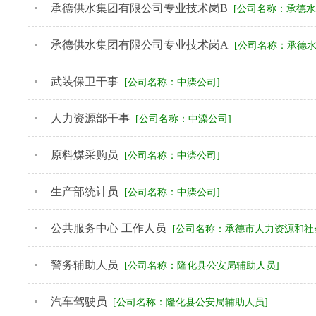
承德供水集团有限公司专业技术岗B
[公司名称：承德水
承德供水集团有限公司专业技术岗A
[公司名称：承德
武装保卫干事
[公司名称：中滦公司]
人力资源部干事
[公司名称：中滦公司]
原料煤采购员
[公司名称：中滦公司]
生产部统计员
[公司名称：中滦公司]
公共服务中心 工作人员
[公司名称：承德市人力资源和社
警务辅助人员
[公司名称：隆化县公安局辅助人员]
汽车驾驶员
[公司名称：隆化县公安局辅助人员]