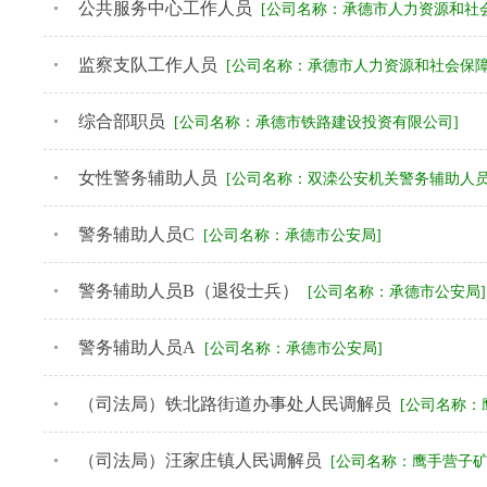
公共服务中心工作人员
[公司名称：承德市人力资源和社
监察支队工作人员
[公司名称：承德市人力资源和社会保障
综合部职员
[公司名称：承德市铁路建设投资有限公司]
女性警务辅助人员
[公司名称：双滦公安机关警务辅助人员
警务辅助人员C
[公司名称：承德市公安局]
警务辅助人员B（退役士兵）
[公司名称：承德市公安局]
警务辅助人员A
[公司名称：承德市公安局]
（司法局）铁北路街道办事处人民调解员
[公司名称：
（司法局）汪家庄镇人民调解员
[公司名称：鹰手营子