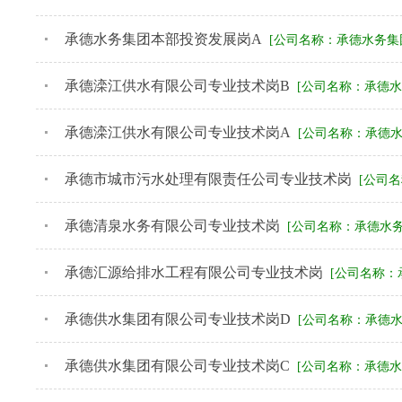
承德水务集团本部投资发展岗A
[公司名称：承德水务集
承德滦江供水有限公司专业技术岗B
[公司名称：承德水
承德滦江供水有限公司专业技术岗A
[公司名称：承德
承德市城市污水处理有限责任公司专业技术岗
[公司
承德清泉水务有限公司专业技术岗
[公司名称：承德水
承德汇源给排水工程有限公司专业技术岗
[公司名称：
承德供水集团有限公司专业技术岗D
[公司名称：承德
承德供水集团有限公司专业技术岗C
[公司名称：承德水