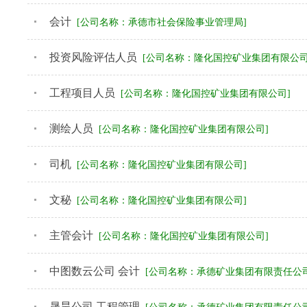
会计
[公司名称：承德市社会保险事业管理局]
投资风险评估人员
[公司名称：隆化国控矿业集团有限公司
工程项目人员
[公司名称：隆化国控矿业集团有限公司]
测绘人员
[公司名称：隆化国控矿业集团有限公司]
司机
[公司名称：隆化国控矿业集团有限公司]
文秘
[公司名称：隆化国控矿业集团有限公司]
主管会计
[公司名称：隆化国控矿业集团有限公司]
中图数云公司 会计
[公司名称：承德矿业集团有限责任公司
晟昊公司 工程管理