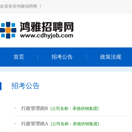
欢迎登录鸿雅招聘网 ！
首页
招考公告
政策法规
招考公告
行政管理岗B
[公司名称：承德供销集团]
行政管理岗A
[公司名称：承德供销集团]