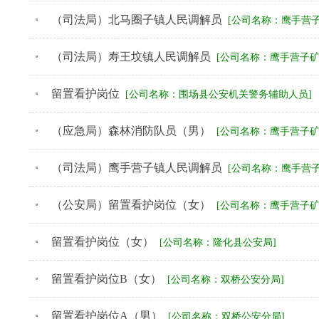
（司法局）北马圈子镇人民调解员
[公司名称：鹰手营
（司法局）寿王坟镇人民调解员
[公司名称：鹰手营子
留置看护岗位
[公司名称：围场县公安机关警务辅助人员]
（应急局）森林消防队员（男）
[公司名称：鹰手营子
（司法局）鹰手营子镇人民调解员
[公司名称：鹰手营
（公安局）留置看护岗位（女）
[公司名称：鹰手营子
留置看护岗位（女）
[公司名称：隆化县公安局]
留置看护岗位B（女）
[公司名称：双桥公安分局]
留置看护岗位A（男）
[公司名称：双桥公安分局]