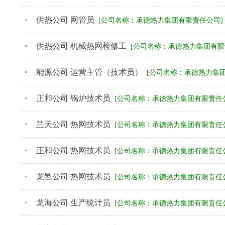
供热公司 网管员
[公司名称：承德热力集团有限责任公司]
供热公司 机械热网检修工
[公司名称：承德热力集团有限
能源公司 运营主管（技术员）
[公司名称：承德热力集
正和公司 锅炉技术员
[公司名称：承德热力集团有限责任
兰天公司 热网技术员
[公司名称：承德热力集团有限责任
正和公司 热网技术员
[公司名称：承德热力集团有限责任
龙邑公司 热网技术员
[公司名称：承德热力集团有限责任
龙海公司 生产统计员
[公司名称：承德热力集团有限责任