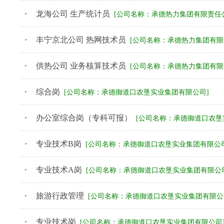
龙海公司 生产统计员
[公司名称：承德热力集团有限责任
丰宁京北公司 热网技术员
[公司名称：承德热力集团有限
供热公司 业务核算技术员
[公司名称：承德热力集团有限
综合岗
[公司名称：承德御道口农垦实业集团有限公司]
办公室综合岗（专科可报）
[公司名称：承德御道口农垦
专业技术B岗
[公司名称：承德御道口农垦实业集团有限公司
专业技术A岗
[公司名称：承德御道口农垦实业集团有限公
旅游行政管理
[公司名称：承德御道口农垦实业集团有限公
专业技术岗
[公司名称：承德御道口农垦实业集团有限公司