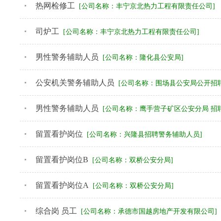
热网检修工
[公司名称：丰宁京北热力工程有限责任公司]
司炉工
[公司名称：丰宁京北热力工程有限责任公司]
男性警务辅助人员
[公司名称：隆化县公安局]
公安机关警务辅助人员
[公司名称：围场县公安局公开招
男性警务辅助人员
[公司名称：鹰手营子矿区公安分局 招
留置看护岗位
[公司名称：兴隆县招聘警务辅助人员]
留置看护岗位B
[公司名称：双桥公安分局]
留置看护岗位A
[公司名称：双桥公安分局]
综合岗 员工
[公司名称：承德市国越房地产开发有限公司]