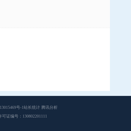
015469号-1站长统计 腾讯分析
源服务许可证编号：130802201111