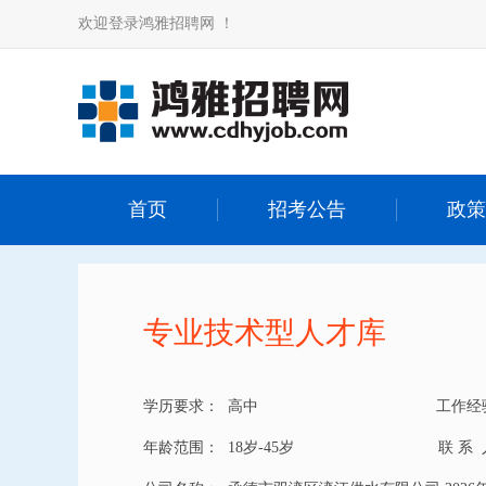
欢迎登录鸿雅招聘网 ！
首页
招考公告
政策
专业技术型人才库
学历要求：
高中
工作经
年龄范围：
18岁-45岁
联 系