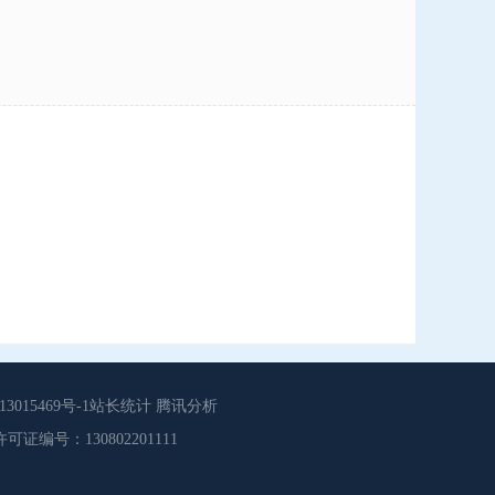
015469号-1站长统计 腾讯分析
源服务许可证编号：130802201111