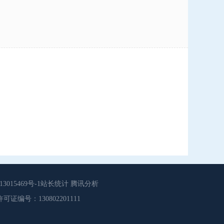
015469号-1站长统计 腾讯分析
源服务许可证编号：130802201111