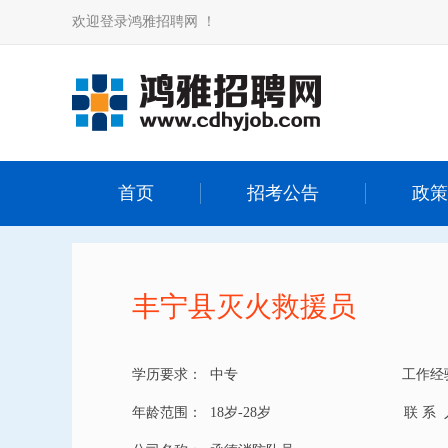
欢迎登录鸿雅招聘网 ！
首页
招考公告
政策
丰宁县灭火救援员
学历要求：
中专
工作经
年龄范围：
18岁-28岁
联 系