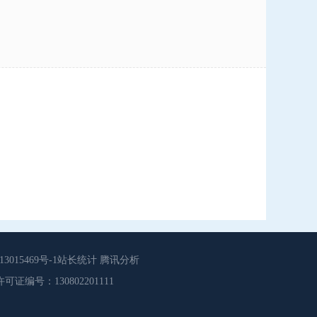
015469号-1站长统计 腾讯分析
源服务许可证编号：130802201111