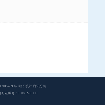
015469号-1站长统计 腾讯分析
源服务许可证编号：130802201111