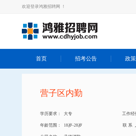
欢迎登录鸿雅招聘网 ！
首页
招考公告
政策
营子区内勤
学历要求：
大专
工作经
年龄范围：
18岁-28岁
联 系