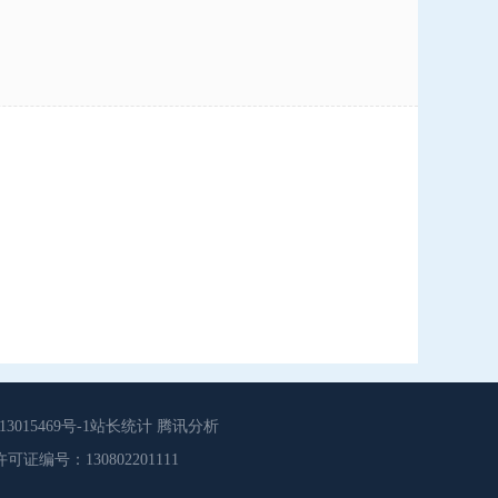
015469号-1站长统计 腾讯分析
源服务许可证编号：130802201111