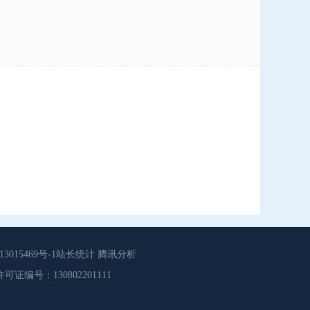
015469号-1站长统计 腾讯分析
源服务许可证编号：130802201111