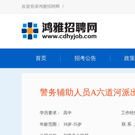
欢迎登录鸿雅招聘网 ！
首页
招考公告
政策
警务辅助人员A六道河派
学历要求：
高中
工作经
年龄范围：
18岁-35岁
联 系