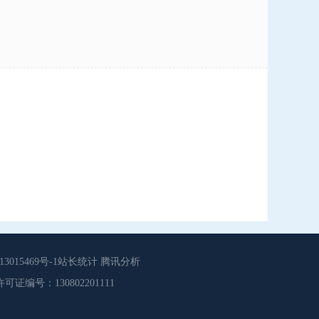
015469号-1站长统计 腾讯分析
源服务许可证编号：130802201111