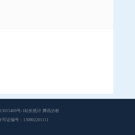
015469号-1站长统计 腾讯分析
源服务许可证编号：130802201111