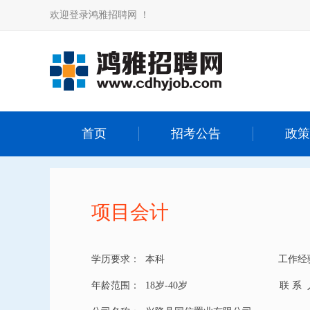
欢迎登录鸿雅招聘网 ！
首页
招考公告
政策
项目会计
学历要求：
本科
工作经
年龄范围：
18岁-40岁
联 系