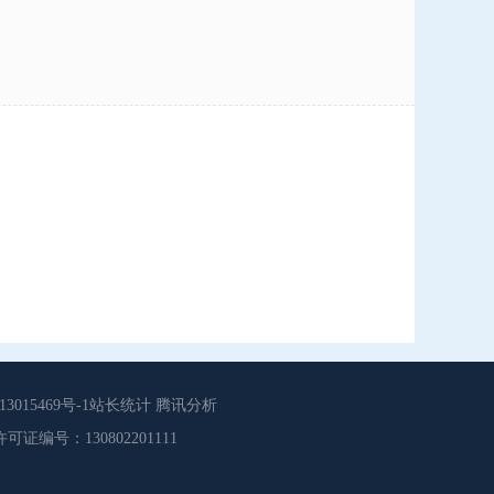
015469号-1站长统计 腾讯分析
源服务许可证编号：130802201111