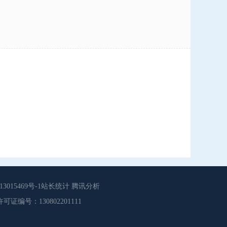
015469号-1站长统计 腾讯分析
源服务许可证编号：130802201111