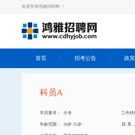
欢迎登录鸿雅招聘网 ！
首页
招考公告
政策
科员A
学历要求：
大专
工作经
年龄范围：
18岁-35岁
联 系