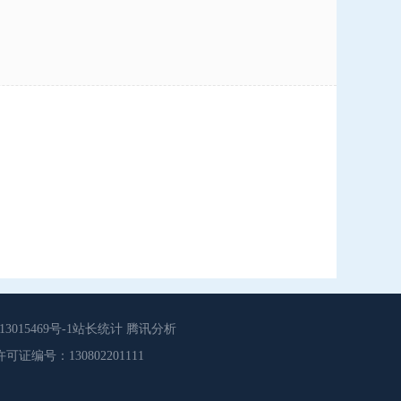
015469号-1站长统计 腾讯分析
源服务许可证编号：130802201111