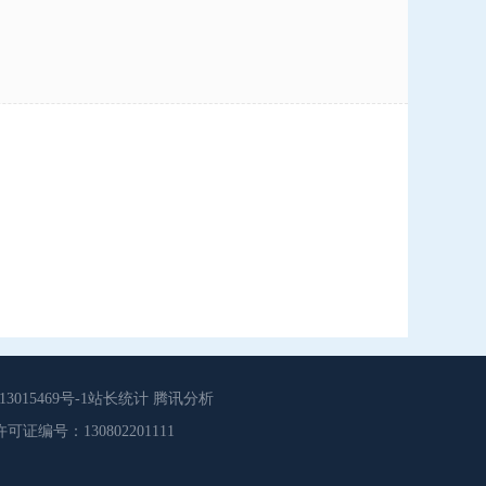
015469号-1站长统计 腾讯分析
源服务许可证编号：130802201111