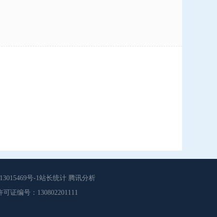
015469号-1站长统计 腾讯分析
源服务许可证编号：130802201111