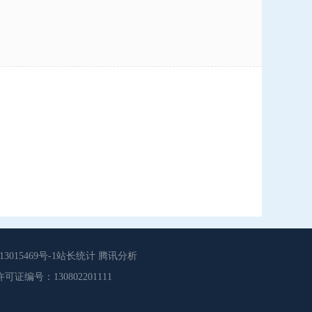
015469号-1站长统计 腾讯分析
源服务许可证编号：130802201111