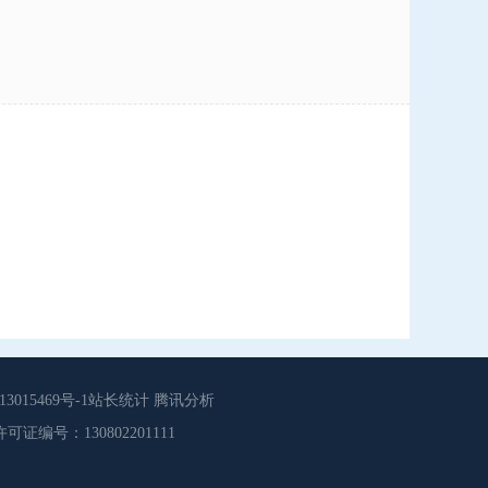
015469号-1站长统计 腾讯分析
源服务许可证编号：130802201111