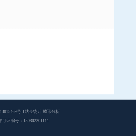
015469号-1站长统计 腾讯分析
源服务许可证编号：130802201111