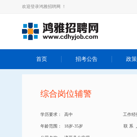
欢迎登录鸿雅招聘网 ！
首页
招考公告
政策
综合岗位辅警
学历要求：
高中
工作经
年龄范围：
18岁-35岁
联 系