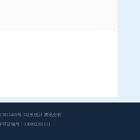
015469号-1站长统计 腾讯分析
源服务许可证编号：130802201111