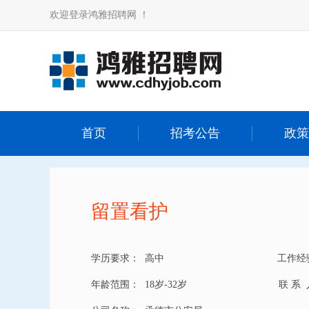
欢迎登录鸿雅招聘网 ！
首页
招考公告
政策
留置看护
学历要求：
高中
工作经
年龄范围：
18岁-32岁
联 系