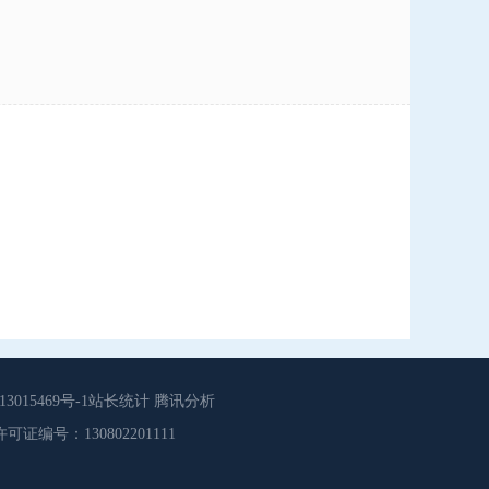
015469号-1站长统计 腾讯分析
源服务许可证编号：130802201111