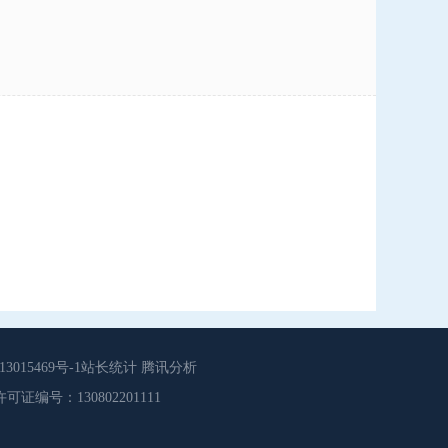
015469号-1站长统计 腾讯分析
源服务许可证编号：130802201111