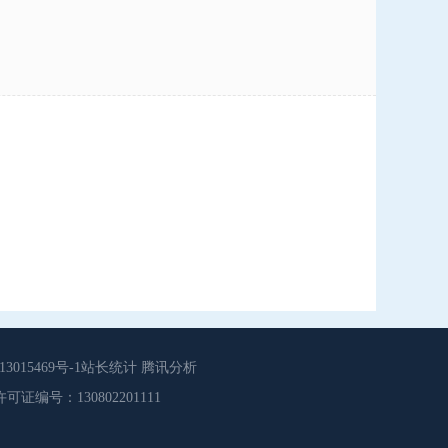
015469号-1站长统计 腾讯分析
源服务许可证编号：130802201111