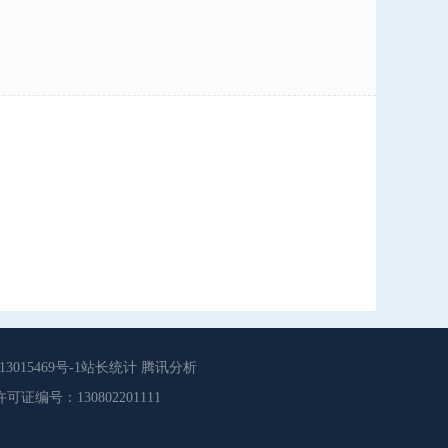
015469号-1站长统计 腾讯分析
源服务许可证编号：130802201111