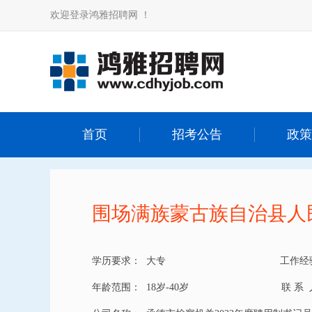
欢迎登录鸿雅招聘网 ！
首页
招考公告
政策
围场满族蒙古族自治县人民检
学历要求：
大专
工作经
年龄范围：
18岁-40岁
联 系