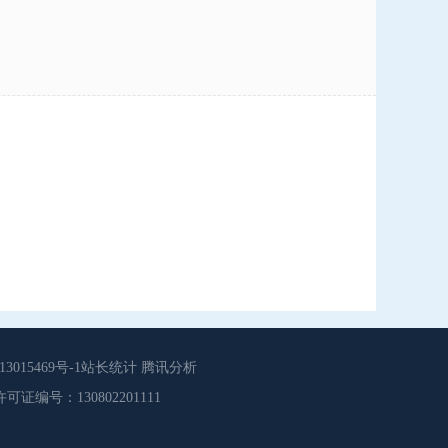
015469号-1站长统计 腾讯分析
源服务许可证编号：130802201111