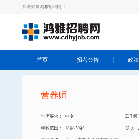
欢迎登录鸿雅招聘网 ！
首页
招考公告
政策
营养师
学历要求：
中专
工作经
年龄范围：
18岁-50岁
联 系