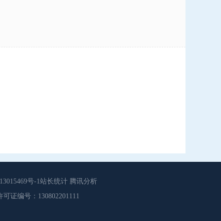
015469号-1站长统计 腾讯分析
源服务许可证编号：130802201111