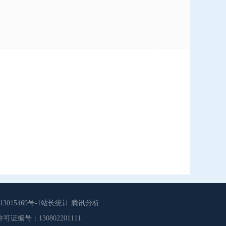
015469号-1站长统计 腾讯分析
源服务许可证编号：130802201111